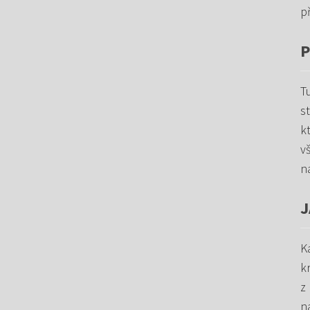
př
P
T
s
k
vš
n
J
K
k
z
n