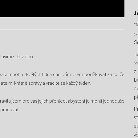
J
“
ch
O
T
lavíme 10. video.
s
z
ala mnoho skvělých lidí a chci vám všem poděkovat za to, že
b
íláte mi krásné zprávy a vracíte se každý týden.
d
př
ravila jsem pro vás jejich přehled, abyste si je mohli jednoduše
P
apracovat.
s
s
v