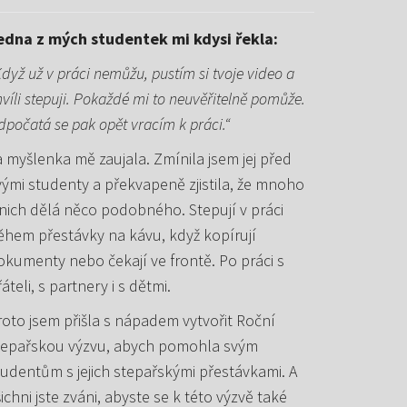
edna z mých studentek mi kdysi řekla:
Když už v práci nemůžu, pustím si tvoje video a
víli stepuji. Pokaždé mi to neuvěřitelně pomůže.
dpočatá se pak opět vracím k práci.“
a myšlenka mě zaujala. Zmínila jsem jej před
vými studenty a překvapeně zjistila, že mnoho
 nich dělá něco podobného. Stepují v práci
ěhem přestávky na kávu, když kopírují
okumenty nebo čekají ve frontě. Po práci s
áteli, s partnery i s dětmi.
roto jsem přišla s nápadem vytvořit Roční
tepařskou výzvu, abych pomohla svým
tudentům s jejich stepařskými přestávkami. A
šichni jste zváni, abyste se k této výzvě také