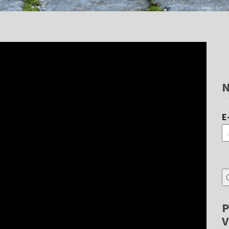
N
E
P
V