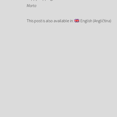
Marta
This post is also available in:
English
(
Angličtina
)