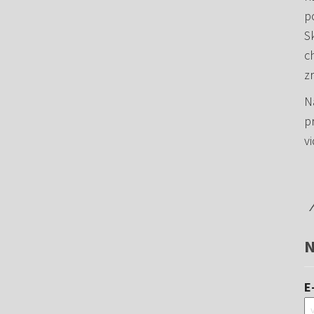
p
Sk
c
z
N
p
vi
N
E