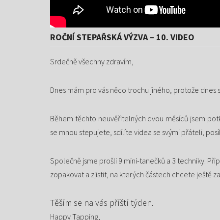
ROČNÍ STEPAŘSKÁ VÝZVA – 10. VIDEO
Srdečně všechny zdravím,
Dnes mám pro vás něco trochu jiného, protože dnes s
Během těchto neuvěřitelných dvou měsíců jsem potk
se mnou stepujete, sdílíte videa se svými přáteli, pos
Společně jsme prošli 9 mini-tanečků a 3 techniky. Přip
zopakovat a zjistit, na kterých částech chcete ještě z
Těším se na vás příští týden.
Happy Tapping,