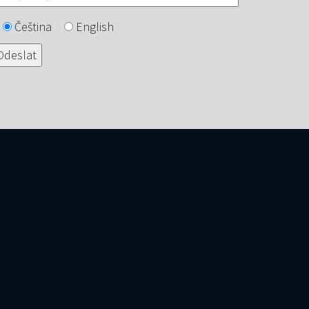
Čeština
English