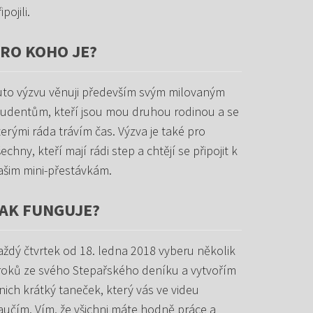
ipojili.
RO KOHO JE?
uto výzvu věnuji především svým milovaným
tudentům, kteří jsou mou druhou rodinou a se
terými ráda trávím čas. Výzva je také pro
echny, kteří mají rádi step a chtějí se připojit k
ašim mini-přestávkám.
AK FUNGUJE?
aždý čtvrtek od 18. ledna 2018 vyberu několik
roků ze svého Stepařského deníku a vytvořím
 nich krátký taneček, který vás ve videu
aučím. Vím, že všichni máte hodně práce a