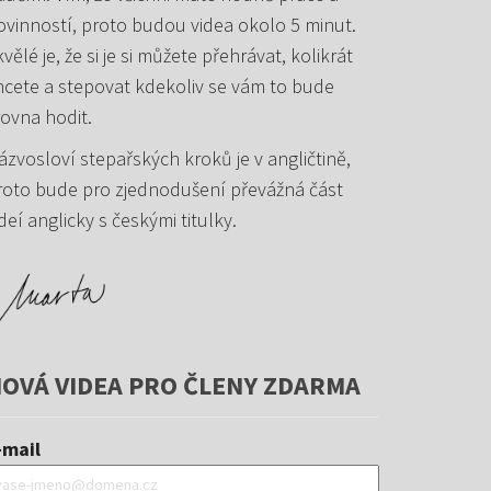
ovinností, proto budou videa okolo 5 minut.
vělé je, že si je si můžete přehrávat, kolikrát
hcete a stepovat kdekoliv se vám to bude
rovna hodit.
ázvosloví stepařských kroků je v angličtině,
roto bude pro zjednodušení převážná část
deí anglicky s českými titulky.
OVÁ VIDEA PRO ČLENY ZDARMA
-mail