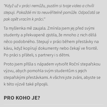
“Když už v práci nemůžu, pustím si tvoje video a chvíli
stepuji. Pokaždé mi to neuvěřitelně pomůže. Odpočatá se
pak opět vracím k práci.“
Ta myšlenka mě zaujala. Zmínila jsem jej před svými
studenty a překvapeně zjistila, že mnoho z nich dělá
něco podobného. Stepují v práci během přestávky na
kávu, když kopírují dokumenty nebo čekají ve frontě.
Po práci s přáteli, s partnery i s dětmi.
Proto jsem přišla s nápadem vytvořit Roční stepařskou
výzvu, abych pomohla svým studentům s jejich
stepařskými přestávkami. A všichni jste zváni, abyste se
k této výzvě také připojili.
PRO KOHO JE?