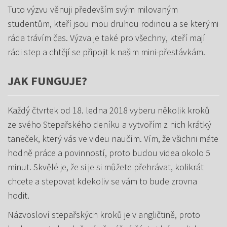
Tuto výzvu věnuji především svým milovaným
studentům, kteří jsou mou druhou rodinou a se kterými
ráda trávím čas. Výzva je také pro všechny, kteří mají
rádi step a chtějí se připojit k našim mini-přestávkám.
JAK FUNGUJE?
Každý čtvrtek od 18. ledna 2018 vyberu několik kroků
ze svého Stepařského deníku a vytvořím z nich krátký
taneček, který vás ve videu naučím. Vím, že všichni máte
hodně práce a povinností, proto budou videa okolo 5
minut. Skvělé je, že si je si můžete přehrávat, kolikrát
chcete a stepovat kdekoliv se vám to bude zrovna
hodit.
Názvosloví stepařských kroků je v angličtině, proto