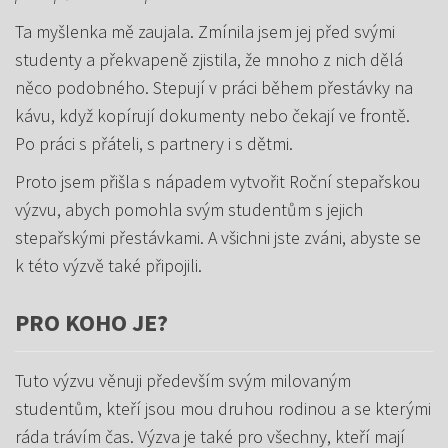
Ta myšlenka mě zaujala. Zmínila jsem jej před svými
studenty a překvapeně zjistila, že mnoho z nich dělá
něco podobného. Stepují v práci během přestávky na
kávu, když kopírují dokumenty nebo čekají ve frontě.
Po práci s přáteli, s partnery i s dětmi.
Proto jsem přišla s nápadem vytvořit Roční stepařskou
výzvu, abych pomohla svým studentům s jejich
stepařskými přestávkami. A všichni jste zváni, abyste se
k této výzvě také připojili.
PRO KOHO JE?
Tuto výzvu věnuji především svým milovaným
studentům, kteří jsou mou druhou rodinou a se kterými
ráda trávím čas. Výzva je také pro všechny, kteří mají